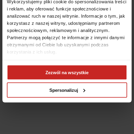
Wykorzystujemy pliki cookie do spersonalizowania treści
i reklam, aby oferować funkcje społecznościowe i
analizować ruch w naszej witrynie. Informacje o tym, jak
korzystasz z naszej witryny, udostępniamy partnerom
społecznościowym, reklamowym i analitycznym.
Partnerzy mogą połączyć te informacje z innymi danymi
otrzymanymi od Ciebie lub uzyskanymi podczas
korzystania z ich usług.
Application error: a client-side exception has occurred
(see the
Zezwól na wszystkie
browser console for more information)
.
Spersonalizuj