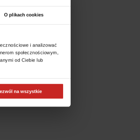
O plikach cookies
ołecznościowe i analizować
artnerom społecznościowym,
anymi od Ciebie lub
ezwól na wszystkie
more information)
.