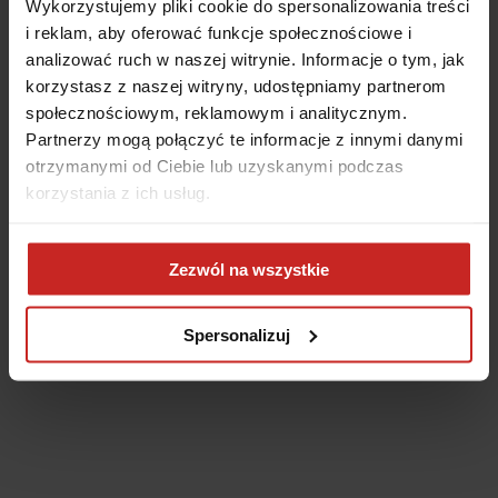
Wykorzystujemy pliki cookie do spersonalizowania treści
i reklam, aby oferować funkcje społecznościowe i
analizować ruch w naszej witrynie. Informacje o tym, jak
korzystasz z naszej witryny, udostępniamy partnerom
społecznościowym, reklamowym i analitycznym.
Partnerzy mogą połączyć te informacje z innymi danymi
otrzymanymi od Ciebie lub uzyskanymi podczas
korzystania z ich usług.
Application error: a client-side exception has occurred
(see the
Zezwól na wszystkie
browser console for more information)
.
Spersonalizuj