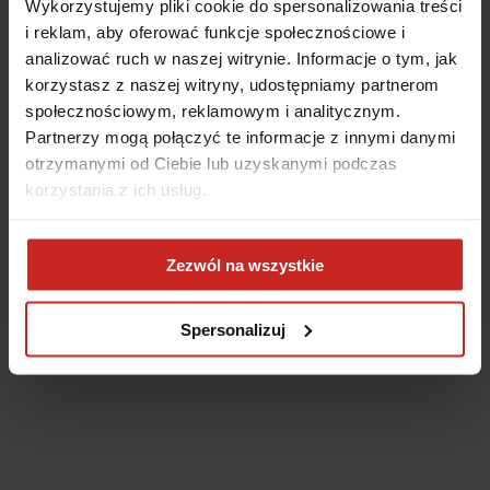
Wykorzystujemy pliki cookie do spersonalizowania treści
i reklam, aby oferować funkcje społecznościowe i
analizować ruch w naszej witrynie. Informacje o tym, jak
korzystasz z naszej witryny, udostępniamy partnerom
społecznościowym, reklamowym i analitycznym.
Partnerzy mogą połączyć te informacje z innymi danymi
otrzymanymi od Ciebie lub uzyskanymi podczas
korzystania z ich usług.
Application error: a client-side exception has occurred
(see the
Zezwól na wszystkie
browser console for more information)
.
Spersonalizuj