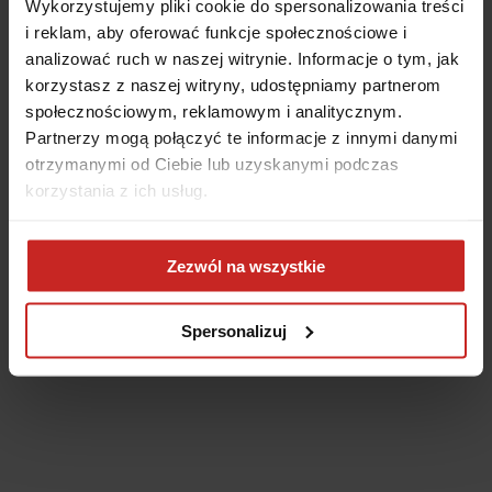
Wykorzystujemy pliki cookie do spersonalizowania treści
i reklam, aby oferować funkcje społecznościowe i
analizować ruch w naszej witrynie. Informacje o tym, jak
korzystasz z naszej witryny, udostępniamy partnerom
społecznościowym, reklamowym i analitycznym.
Partnerzy mogą połączyć te informacje z innymi danymi
otrzymanymi od Ciebie lub uzyskanymi podczas
korzystania z ich usług.
Application error: a client-side exception has occurred
(see the
Zezwól na wszystkie
browser console for more information)
.
Spersonalizuj