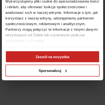
Wykorzystujemy pliki cookie do spersonalizowania treści
i reklam, aby oferować funkcje społecznościowe i
analizować ruch w naszej witrynie. Informacje o tym, jak
korzystasz z naszej witryny, udostępniamy partnerom
społecznościowym, reklamowym i analitycznym.
Partnerzy mogą połączyć te informacje z innymi danymi
otrzymanymi od Ciebie lub uzyskanymi podczas
korzystania z ich usług.
Application error: a client-side exception has occurred
(see the
Zezwól na wszystkie
browser console for more information)
.
Spersonalizuj