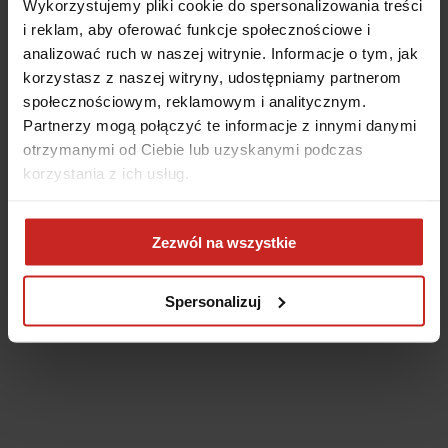
Wykorzystujemy pliki cookie do spersonalizowania treści
i reklam, aby oferować funkcje społecznościowe i
analizować ruch w naszej witrynie. Informacje o tym, jak
korzystasz z naszej witryny, udostępniamy partnerom
społecznościowym, reklamowym i analitycznym.
Partnerzy mogą połączyć te informacje z innymi danymi
otrzymanymi od Ciebie lub uzyskanymi podczas
korzystania z ich usług.
Application error: a client-side exception has occurred
(see the
Zezwól na wszystkie
browser console for more information)
.
Spersonalizuj