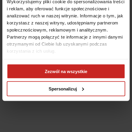
Wykorzystujemy pliki cookie do spersonalizowania treści
i reklam, aby oferować funkcje społecznościowe i
analizować ruch w naszej witrynie. Informacje o tym, jak
korzystasz z naszej witryny, udostępniamy partnerom
społecznościowym, reklamowym i analitycznym.
Partnerzy mogą połączyć te informacje z innymi danymi
otrzymanymi od Ciebie lub uzyskanymi podczas
korzystania z ich usług.
Application error: a client-side exception has occurred
(see the
Zezwól na wszystkie
browser console for more information)
.
Spersonalizuj