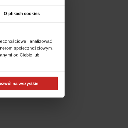
O plikach cookies
ołecznościowe i analizować
artnerom społecznościowym,
anymi od Ciebie lub
ezwól na wszystkie
more information)
.