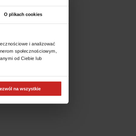
O plikach cookies
ołecznościowe i analizować
artnerom społecznościowym,
anymi od Ciebie lub
ezwól na wszystkie
more information)
.