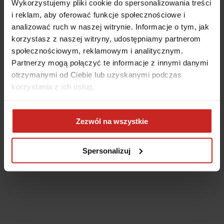
Wykorzystujemy pliki cookie do spersonalizowania treści
i reklam, aby oferować funkcje społecznościowe i
analizować ruch w naszej witrynie. Informacje o tym, jak
korzystasz z naszej witryny, udostępniamy partnerom
społecznościowym, reklamowym i analitycznym.
Partnerzy mogą połączyć te informacje z innymi danymi
otrzymanymi od Ciebie lub uzyskanymi podczas
korzystania z ich usług.
Application error: a client-side exception has occurred
(see the
Zezwól na wszystkie
browser console for more information)
.
Spersonalizuj