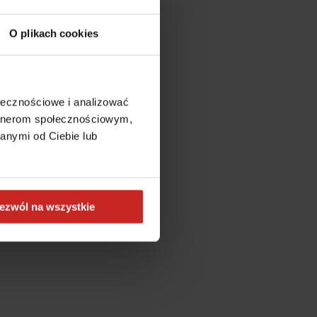
O plikach cookies
ołecznościowe i analizować
artnerom społecznościowym,
anymi od Ciebie lub
ezwól na wszystkie
more information)
.