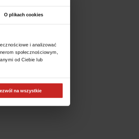
O plikach cookies
ołecznościowe i analizować
artnerom społecznościowym,
anymi od Ciebie lub
ezwól na wszystkie
more information)
.