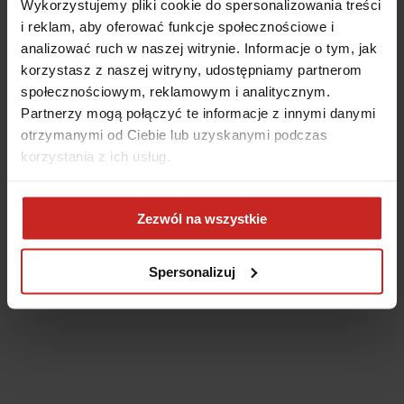
Wykorzystujemy pliki cookie do spersonalizowania treści
i reklam, aby oferować funkcje społecznościowe i
analizować ruch w naszej witrynie. Informacje o tym, jak
korzystasz z naszej witryny, udostępniamy partnerom
społecznościowym, reklamowym i analitycznym.
Partnerzy mogą połączyć te informacje z innymi danymi
otrzymanymi od Ciebie lub uzyskanymi podczas
korzystania z ich usług.
Application error: a client-side exception has occurred
(see the
Zezwól na wszystkie
browser console for more information)
.
Spersonalizuj