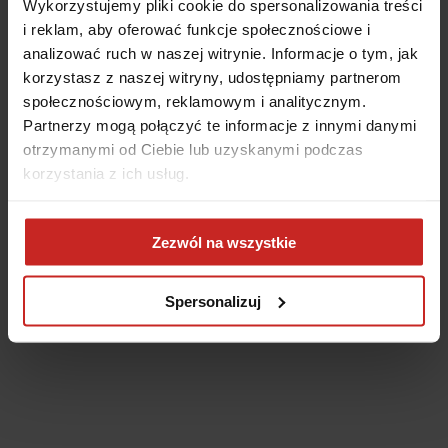
Wykorzystujemy pliki cookie do spersonalizowania treści
i reklam, aby oferować funkcje społecznościowe i
analizować ruch w naszej witrynie. Informacje o tym, jak
korzystasz z naszej witryny, udostępniamy partnerom
społecznościowym, reklamowym i analitycznym.
Partnerzy mogą połączyć te informacje z innymi danymi
otrzymanymi od Ciebie lub uzyskanymi podczas
korzystania z ich usług.
Application error: a client-side exception has occurred
(see the
Zezwól na wszystkie
browser console for more information)
.
Spersonalizuj