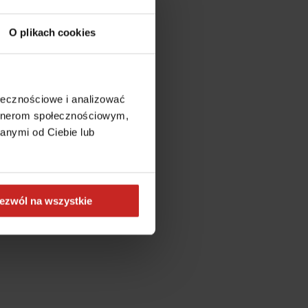
O plikach cookies
ołecznościowe i analizować
artnerom społecznościowym,
anymi od Ciebie lub
ezwól na wszystkie
more information)
.