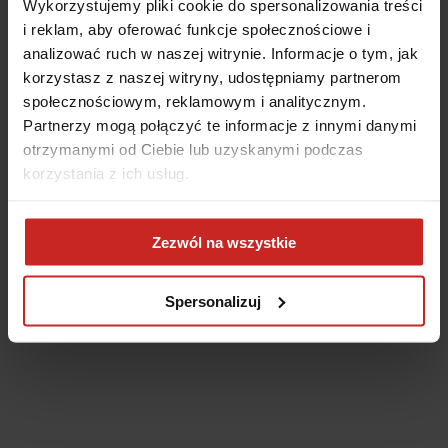
Wykorzystujemy pliki cookie do spersonalizowania treści
i reklam, aby oferować funkcje społecznościowe i
analizować ruch w naszej witrynie. Informacje o tym, jak
korzystasz z naszej witryny, udostępniamy partnerom
społecznościowym, reklamowym i analitycznym.
Partnerzy mogą połączyć te informacje z innymi danymi
otrzymanymi od Ciebie lub uzyskanymi podczas
korzystania z ich usług.
Application error: a client-side exception has occurred
(see the
Zezwól na wszystkie
browser console for more information)
.
Spersonalizuj