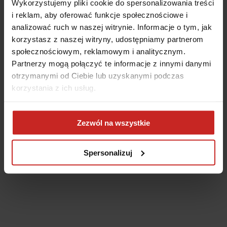
Wykorzystujemy pliki cookie do spersonalizowania treści
i reklam, aby oferować funkcje społecznościowe i
analizować ruch w naszej witrynie. Informacje o tym, jak
korzystasz z naszej witryny, udostępniamy partnerom
społecznościowym, reklamowym i analitycznym.
Partnerzy mogą połączyć te informacje z innymi danymi
otrzymanymi od Ciebie lub uzyskanymi podczas
korzystania z ich usług.
Application error: a client-side exception has occurred
(see the
Zezwól na wszystkie
browser console for more information)
.
Spersonalizuj