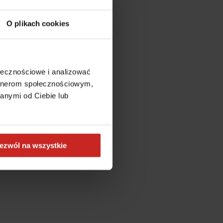
O plikach cookies
ołecznościowe i analizować
artnerom społecznościowym,
anymi od Ciebie lub
ezwól na wszystkie
more information)
.