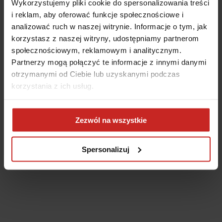
Wykorzystujemy pliki cookie do spersonalizowania treści
i reklam, aby oferować funkcje społecznościowe i
analizować ruch w naszej witrynie. Informacje o tym, jak
korzystasz z naszej witryny, udostępniamy partnerom
społecznościowym, reklamowym i analitycznym.
Partnerzy mogą połączyć te informacje z innymi danymi
otrzymanymi od Ciebie lub uzyskanymi podczas
korzystania z ich usług.
Application error: a client-side exception has occurred
(see the
Zezwól na wszystkie
browser console for more information)
.
Spersonalizuj