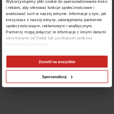
Wykorzystujemy pliki cookie do spersonalizowania treści
i reklam, aby oferować funkcje społecznościowe i
analizować ruch w naszej witrynie. Informacje o tym, jak
korzystasz z naszej witryny, udostępniamy partnerom
społecznościowym, reklamowym i analitycznym.
Partnerzy mogą połączyć te informacje z innymi danymi
otrzymanymi od Ciebie lub uzyskanymi podczas
korzystania z ich usług.
Application error: a client-side exception has occurred
(see the
Zezwól na wszystkie
browser console for more information)
.
Spersonalizuj