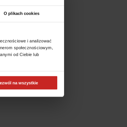
O plikach cookies
ołecznościowe i analizować
artnerom społecznościowym,
anymi od Ciebie lub
ezwól na wszystkie
more information)
.