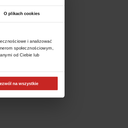
O plikach cookies
ołecznościowe i analizować
artnerom społecznościowym,
anymi od Ciebie lub
ezwól na wszystkie
more information)
.