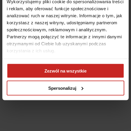
Wykorzystujemy pliki cookie do spersonalizowania treści
i reklam, aby oferować funkcje społecznościowe i
analizować ruch w naszej witrynie. Informacje o tym, jak
korzystasz z naszej witryny, udostępniamy partnerom
społecznościowym, reklamowym i analitycznym.
Partnerzy mogą połączyć te informacje z innymi danymi
otrzymanymi od Ciebie lub uzyskanymi podczas
korzystania z ich usług.
Application error: a client-side exception has occurred
(see the
Zezwól na wszystkie
browser console for more information)
.
Spersonalizuj