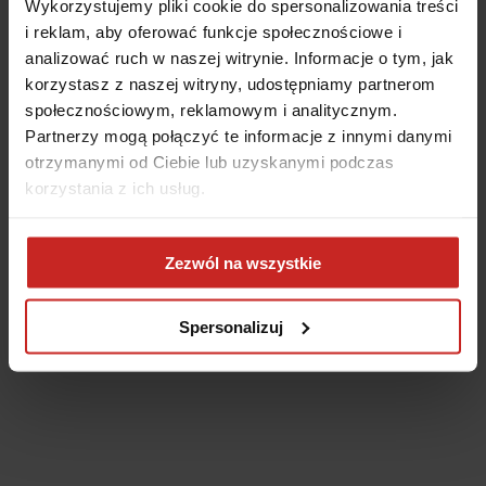
Wykorzystujemy pliki cookie do spersonalizowania treści
i reklam, aby oferować funkcje społecznościowe i
analizować ruch w naszej witrynie. Informacje o tym, jak
korzystasz z naszej witryny, udostępniamy partnerom
społecznościowym, reklamowym i analitycznym.
Partnerzy mogą połączyć te informacje z innymi danymi
otrzymanymi od Ciebie lub uzyskanymi podczas
korzystania z ich usług.
Application error: a client-side exception has occurred
(see the
Zezwól na wszystkie
browser console for more information)
.
Spersonalizuj