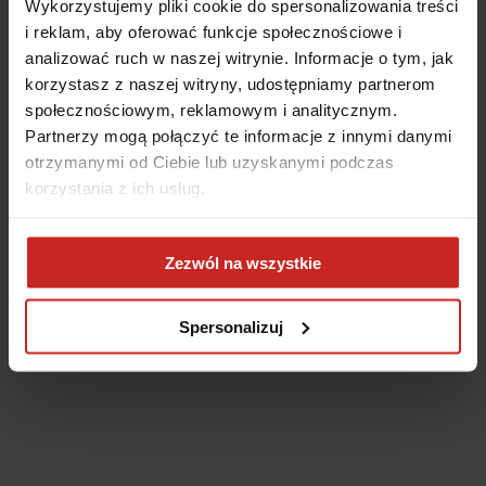
Wykorzystujemy pliki cookie do spersonalizowania treści
i reklam, aby oferować funkcje społecznościowe i
analizować ruch w naszej witrynie. Informacje o tym, jak
korzystasz z naszej witryny, udostępniamy partnerom
społecznościowym, reklamowym i analitycznym.
Partnerzy mogą połączyć te informacje z innymi danymi
otrzymanymi od Ciebie lub uzyskanymi podczas
korzystania z ich usług.
Application error: a client-side exception has occurred
(see the
Zezwól na wszystkie
browser console for more information)
.
Spersonalizuj