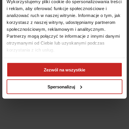
Wykorzystujemy pliki cookie do spersonalizowania treści
i reklam, aby oferować funkcje społecznościowe i
analizować ruch w naszej witrynie. Informacje o tym, jak
korzystasz z naszej witryny, udostępniamy partnerom
społecznościowym, reklamowym i analitycznym.
Partnerzy mogą połączyć te informacje z innymi danymi
otrzymanymi od Ciebie lub uzyskanymi podczas
korzystania z ich usług.
Application error: a client-side exception has occurred
(see the
Zezwól na wszystkie
browser console for more information)
.
Spersonalizuj