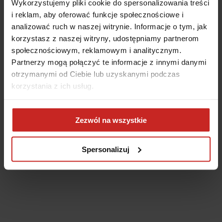
Wykorzystujemy pliki cookie do spersonalizowania treści
i reklam, aby oferować funkcje społecznościowe i
analizować ruch w naszej witrynie. Informacje o tym, jak
korzystasz z naszej witryny, udostępniamy partnerom
społecznościowym, reklamowym i analitycznym.
Partnerzy mogą połączyć te informacje z innymi danymi
otrzymanymi od Ciebie lub uzyskanymi podczas
korzystania z ich usług.
Application error: a client-side exception has occurred
(see the
Zezwól na wszystkie
browser console for more information)
.
Spersonalizuj