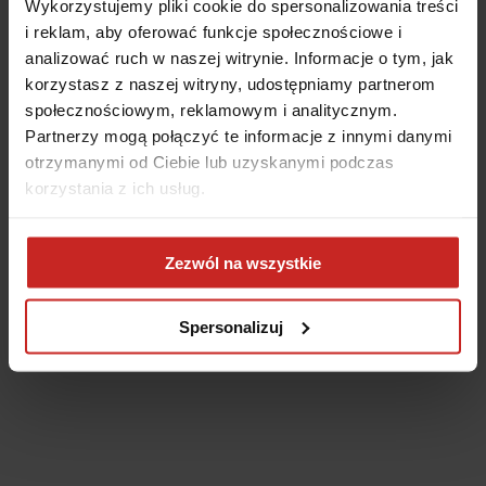
Wykorzystujemy pliki cookie do spersonalizowania treści
i reklam, aby oferować funkcje społecznościowe i
analizować ruch w naszej witrynie. Informacje o tym, jak
korzystasz z naszej witryny, udostępniamy partnerom
społecznościowym, reklamowym i analitycznym.
Partnerzy mogą połączyć te informacje z innymi danymi
otrzymanymi od Ciebie lub uzyskanymi podczas
korzystania z ich usług.
Application error: a client-side exception has occurred
(see the
Zezwól na wszystkie
browser console for more information)
.
Spersonalizuj