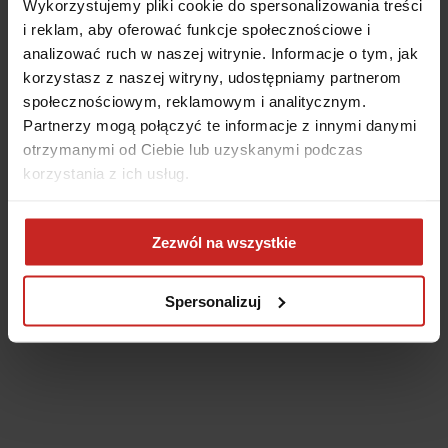
Wykorzystujemy pliki cookie do spersonalizowania treści
i reklam, aby oferować funkcje społecznościowe i
analizować ruch w naszej witrynie. Informacje o tym, jak
korzystasz z naszej witryny, udostępniamy partnerom
społecznościowym, reklamowym i analitycznym.
Partnerzy mogą połączyć te informacje z innymi danymi
otrzymanymi od Ciebie lub uzyskanymi podczas
korzystania z ich usług.
Application error: a client-side exception has occurred
(see the
Zezwól na wszystkie
browser console for more information)
.
Spersonalizuj