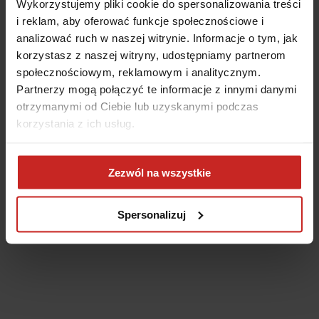
Wykorzystujemy pliki cookie do spersonalizowania treści
i reklam, aby oferować funkcje społecznościowe i
analizować ruch w naszej witrynie. Informacje o tym, jak
korzystasz z naszej witryny, udostępniamy partnerom
społecznościowym, reklamowym i analitycznym.
Partnerzy mogą połączyć te informacje z innymi danymi
otrzymanymi od Ciebie lub uzyskanymi podczas
korzystania z ich usług.
Application error: a client-side exception has occurred
(see the
Zezwól na wszystkie
browser console for more information)
.
Spersonalizuj