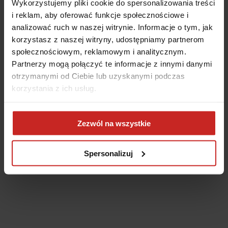
Wykorzystujemy pliki cookie do spersonalizowania treści
i reklam, aby oferować funkcje społecznościowe i
analizować ruch w naszej witrynie. Informacje o tym, jak
korzystasz z naszej witryny, udostępniamy partnerom
społecznościowym, reklamowym i analitycznym.
Partnerzy mogą połączyć te informacje z innymi danymi
otrzymanymi od Ciebie lub uzyskanymi podczas
korzystania z ich usług.
Application error: a client-side exception has occurred
(see the
Zezwól na wszystkie
browser console for more information)
.
Spersonalizuj