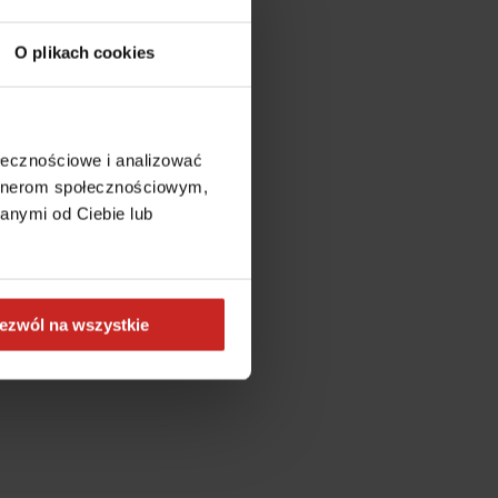
O plikach cookies
ołecznościowe i analizować
artnerom społecznościowym,
anymi od Ciebie lub
ezwól na wszystkie
more information)
.