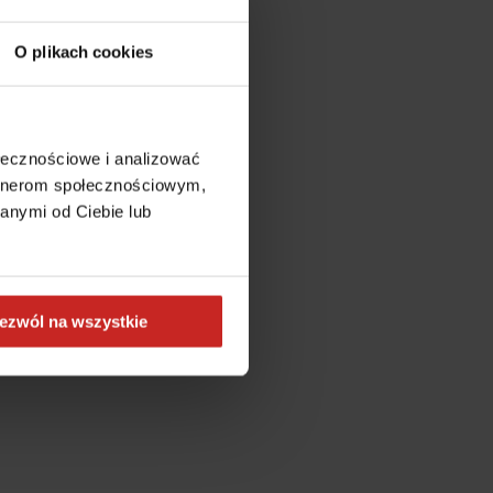
O plikach cookies
ołecznościowe i analizować
artnerom społecznościowym,
anymi od Ciebie lub
ezwól na wszystkie
more information)
.