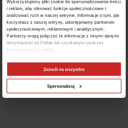
Wykorzystujemy pliki cookie do spersonalizowania treści
i reklam, aby oferować funkcje społecznościowe i
analizować ruch w naszej witrynie. Informacje o tym, jak
korzystasz z naszej witryny, udostępniamy partnerom
społecznościowym, reklamowym i analitycznym.
Partnerzy mogą połączyć te informacje z innymi danymi
otrzymanymi od Ciebie lub uzyskanymi podczas
korzystania z ich usług.
Application error: a client-side exception has occurred
(see the
Zezwól na wszystkie
browser console for more information)
.
Spersonalizuj