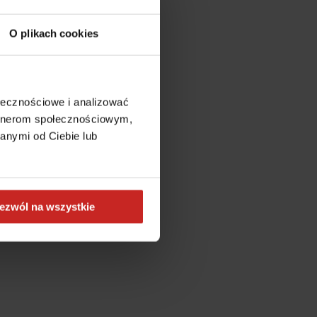
O plikach cookies
ołecznościowe i analizować
artnerom społecznościowym,
anymi od Ciebie lub
ezwól na wszystkie
more information)
.