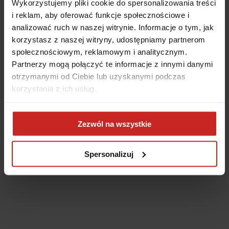
Wykorzystujemy pliki cookie do spersonalizowania treści
i reklam, aby oferować funkcje społecznościowe i
analizować ruch w naszej witrynie. Informacje o tym, jak
korzystasz z naszej witryny, udostępniamy partnerom
społecznościowym, reklamowym i analitycznym.
Partnerzy mogą połączyć te informacje z innymi danymi
otrzymanymi od Ciebie lub uzyskanymi podczas
korzystania z ich usług.
Application error: a client-side exception has occurred
(see the
Zezwól na wszystkie
browser console for more information)
.
Spersonalizuj